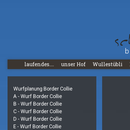
Deprecated
: Creation of dynamic property DB::$_arrFileEndings 
/home/biohofsc/public_html/stationcms/core/class.database.
laufendes....
unser Hof
Wullestübli
Wurfplanung Border Collie
A - Wurf Border Collie
B - Wurf Border Collie
C - Wurf Border Collie
D - Wurf Border Collie
E - Wurf Border Collie